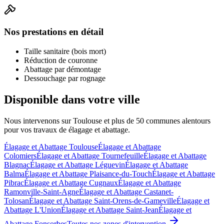
Nos prestations en détail
Taille sanitaire (bois mort)
Réduction de couronne
Abattage par démontage
Dessouchage par rognage
Disponible dans votre ville
Nous intervenons sur Toulouse et plus de 50 communes alentours
pour vos travaux de
élagage et abattage
.
Élagage et Abattage
Toulouse
Élagage et Abattage
Colomiers
Élagage et Abattage
Tournefeuille
Élagage et Abattage
Blagnac
Élagage et Abattage
Léguevin
Élagage et Abattage
Balma
Élagage et Abattage
Plaisance-du-Touch
Élagage et Abattage
Pibrac
Élagage et Abattage
Cugnaux
Élagage et Abattage
Ramonville-Saint-Agne
Élagage et Abattage
Castanet-
Tolosan
Élagage et Abattage
Saint-Orens-de-Gameville
Élagage et
Abattage
L'Union
Élagage et Abattage
Saint-Jean
Élagage et
Abattage
Fonsorbes
Toutes nos zones d'intervention